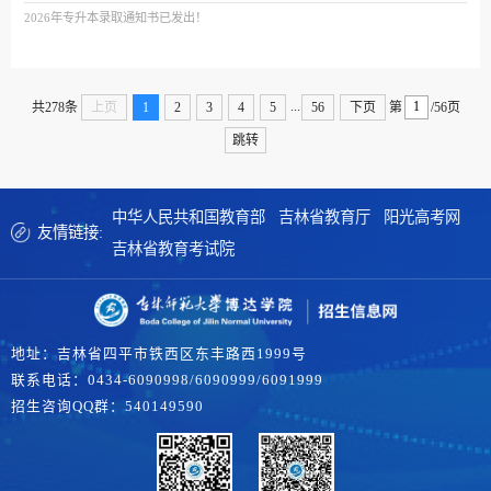
2026年专升本录取通知书已发出！
...
共278条
上页
1
2
3
4
5
56
下页
第
/56页
跳转
中华人民共和国教育部
吉林省教育厅
阳光高考网
友情链接:
吉林省教育考试院
地址：吉林省四平市铁西区东丰路西1999号
联系电话：0434-6090998/6090999/6091999
招生咨询QQ群：540149590